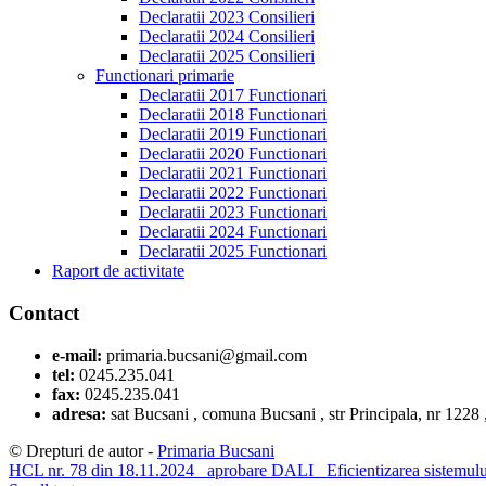
Declaratii 2023 Consilieri
Declaratii 2024 Consilieri
Declaratii 2025 Consilieri
Functionari primarie
Declaratii 2017 Functionari
Declaratii 2018 Functionari
Declaratii 2019 Functionari
Declaratii 2020 Functionari
Declaratii 2021 Functionari
Declaratii 2022 Functionari
Declaratii 2023 Functionari
Declaratii 2024 Functionari
Declaratii 2025 Functionari
Raport de activitate
Contact
e-mail:
primaria.bucsani@gmail.com
tel:
0245.235.041
fax:
0245.235.041
adresa:
sat Bucsani , comuna Bucsani , str Principala, nr 1228
© Drepturi de autor -
Primaria Bucsani
HCL nr. 78 din 18.11.2024_ aprobare DALI _Eficientizarea sistemului