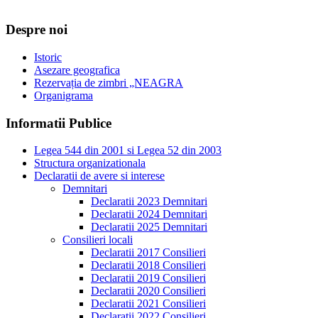
Despre noi
Istoric
Asezare geografica
Rezervația de zimbri „NEAGRA
Organigrama
Informatii Publice
Legea 544 din 2001 si Legea 52 din 2003
Structura organizationala
Declaratii de avere si interese
Demnitari
Declaratii 2023 Demnitari
Declaratii 2024 Demnitari
Declaratii 2025 Demnitari
Consilieri locali
Declaratii 2017 Consilieri
Declaratii 2018 Consilieri
Declaratii 2019 Consilieri
Declaratii 2020 Consilieri
Declaratii 2021 Consilieri
Declaratii 2022 Consilieri