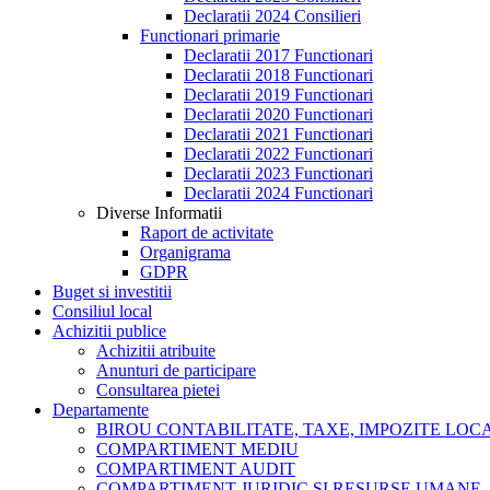
Declaratii 2024 Consilieri
Functionari primarie
Declaratii 2017 Functionari
Declaratii 2018 Functionari
Declaratii 2019 Functionari
Declaratii 2020 Functionari
Declaratii 2021 Functionari
Declaratii 2022 Functionari
Declaratii 2023 Functionari
Declaratii 2024 Functionari
Diverse Informatii
Raport de activitate
Organigrama
GDPR
Buget si investitii
Consiliul local
Achizitii publice
Achizitii atribuite
Anunturi de participare
Consultarea pietei
Departamente
BIROU CONTABILITATE, TAXE, IMPOZITE LOCAL
COMPARTIMENT MEDIU
COMPARTIMENT AUDIT
COMPARTIMENT JURIDIC SI RESURSE UMANE