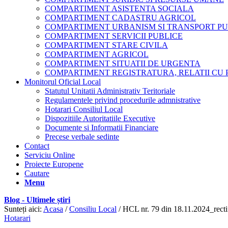
COMPARTIMENT ASISTENTA SOCIALA
COMPARTIMENT CADASTRU AGRICOL
COMPARTIMENT URBANISM SI TRANSPORT PU
COMPARTIMENT SERVICII PUBLICE
COMPARTIMENT STARE CIVILA
COMPARTIMENT AGRICOL
COMPARTIMENT SITUATII DE URGENTA
COMPARTIMENT REGISTRATURA, RELATII CU 
Monitorul Oficial Local
Statutul Unitatii Administrativ Teritoriale
Regulamentele privind procedurile admnistrative
Hotarari Consiliul Local
Dispozitiile Autoritatiile Executive
Documente si Informatii Financiare
Precese verbale sedinte
Contact
Serviciu Online
Proiecte Europene
Cautare
Menu
Blog - Ultimele știri
Sunteți aici:
Acasa
/
Consiliu Local
/
HCL nr. 79 din 18.11.2024_recti
Hotarari