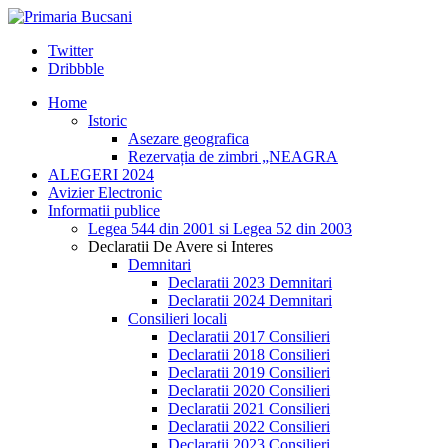
Twitter
Dribbble
Home
Istoric
Asezare geografica
Rezervația de zimbri „NEAGRA
ALEGERI 2024
Avizier Electronic
Informatii publice
Legea 544 din 2001 si Legea 52 din 2003
Declaratii De Avere si Interes
Demnitari
Declaratii 2023 Demnitari
Declaratii 2024 Demnitari
Consilieri locali
Declaratii 2017 Consilieri
Declaratii 2018 Consilieri
Declaratii 2019 Consilieri
Declaratii 2020 Consilieri
Declaratii 2021 Consilieri
Declaratii 2022 Consilieri
Declaratii 2023 Consilieri