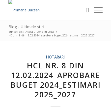
Blog - Ultimele știri
Sunteți aici:
Acasa
/
Consiliu Local
/
HCL nr. 8 din 12.02.2024_aprobare buget 2024_estimari 2025_2027
HOTARARI
HCL NR. 8 DIN
12.02.2024_APROBARE
BUGET 2024_ESTIMARI
2025_2027