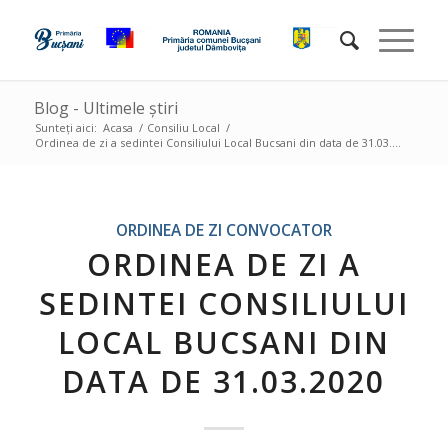
Blog - Ultimele știri
Sunteți aici:
Acasa
/
Consiliu Local
/
Ordinea de zi a sedintei Consiliului Local Bucsani din data de 31.03....
ORDINEA DE ZI CONVOCATOR
ORDINEA DE ZI A
SEDINTEI CONSILIULUI
LOCAL BUCSANI DIN
DATA DE 31.03.2020