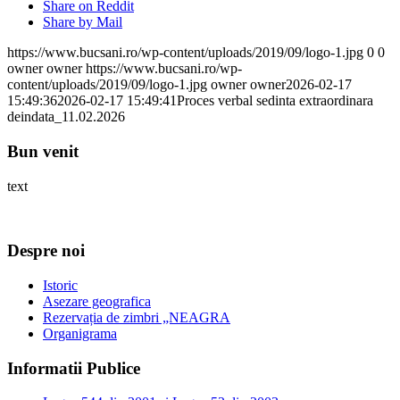
Share on Reddit
Share by Mail
https://www.bucsani.ro/wp-content/uploads/2019/09/logo-1.jpg
0
0
owner owner
https://www.bucsani.ro/wp-
content/uploads/2019/09/logo-1.jpg
owner owner
2026-02-17
15:49:36
2026-02-17 15:49:41
Proces verbal sedinta extraordinara
deindata_11.02.2026
Bun venit
text
Despre noi
Istoric
Asezare geografica
Rezervația de zimbri „NEAGRA
Organigrama
Informatii Publice