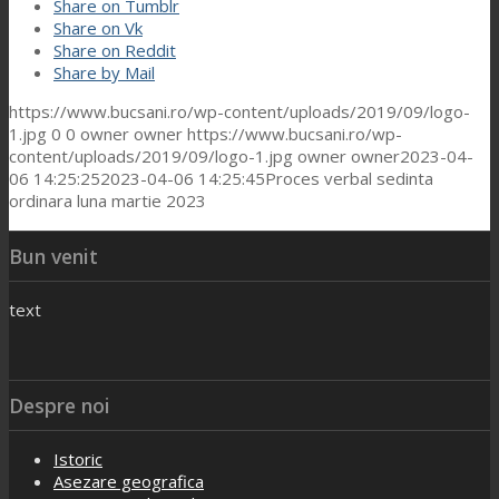
Share on Tumblr
Share on Vk
Share on Reddit
Share by Mail
https://www.bucsani.ro/wp-content/uploads/2019/09/logo-
1.jpg
0
0
owner owner
https://www.bucsani.ro/wp-
content/uploads/2019/09/logo-1.jpg
owner owner
2023-04-
06 14:25:25
2023-04-06 14:25:45
Proces verbal sedinta
ordinara luna martie 2023
Bun venit
text
Despre noi
Istoric
Asezare geografica