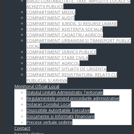
BIROU CONTABILITATE, TAXE, IMPOZITE LOCALE SI
ACHIZITII PUBLICE
COMPARTIMENT MEDIU
COMPARTIMENT AUDIT
COMPARTIMENT JURIDIC SI RESURSE UMANE
COMPARTIMENT ASISTENTA SOCIALA
COMPARTIMENT CADASTRU AGRICOL
COMPARTIMENT URBANISM SI TRANSPORT PUBLIC
LOCAL
COMPARTIMENT SERVICII PUBLICE
COMPARTIMENT STARE CIVILA
COMPARTIMENT AGRICOL
COMPARTIMENT SITUATII DE URGENTA
COMPARTIMENT REGISTRATURA, RELATII CU
PUBLICUL SI ARHIVA
Monitorul Oficial Local
Statutul Unitatii Administrativ Teritoriale
Regulamentele privind procedurile admnistrative
Hotarari Consiliul Local
Dispozitiile Autoritatiile Executive
Documente si Informatii Financiare
Precese verbale sedinte
Contact