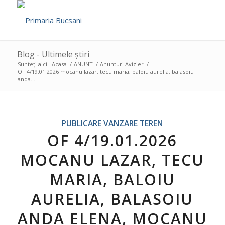
Blog - Ultimele știri
Sunteți aici:
Acasa
/
ANUNT
/
Anunturi Avizier
/
OF 4/19.01.2026 mocanu lazar, tecu maria, baloiu aurelia, balasoiu
anda...
PUBLICARE VANZARE TEREN
OF 4/19.01.2026
MOCANU LAZAR, TECU
MARIA, BALOIU
AURELIA, BALASOIU
ANDA ELENA, MOCANU