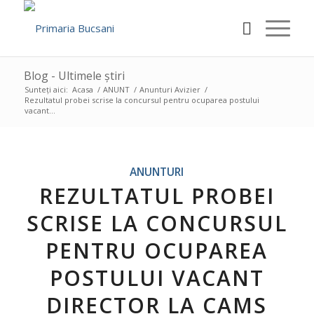
Blog - Ultimele știri
Sunteți aici:
Acasa
/
ANUNT
/
Anunturi Avizier
/
Rezultatul probei scrise la concursul pentru ocuparea postului
vacant...
ANUNTURI
REZULTATUL PROBEI
SCRISE LA CONCURSUL
PENTRU OCUPAREA
POSTULUI VACANT
DIRECTOR LA CAMS