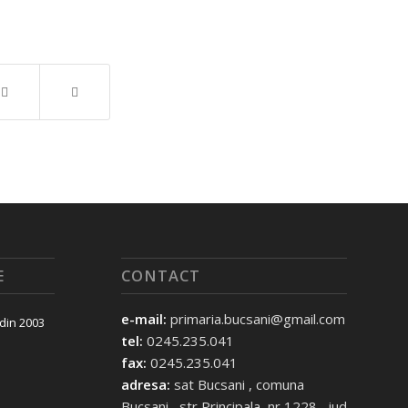
E
CONTACT
e-mail:
primaria.bucsani@gmail.com
 din 2003
tel:
0245.235.041
fax:
0245.235.041
adresa:
sat Bucsani , comuna
Bucsani , str Principala, nr 1228 , jud