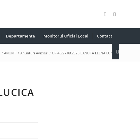
Departamente
Monitorul Oficial Local
Contact
/
ANUNT
/
Anunturi Avizier
/
OF 45/27.08.2025 BANUTA ELENA LUCICA
LUCICA