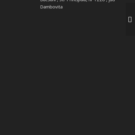
Dambovita
OF