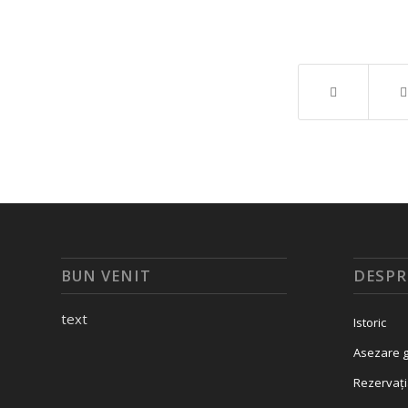
BUN VENIT
DESPR
text
Istoric
Asezare g
Rezervați