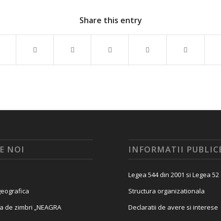
Share this entry
E NOI
INFORMATII PUBLIC
Legea 544 din 2001 si Legea 52
eografica
Structura organizationala
a de zimbri „NEAGRA
Declaratii de avere si interese