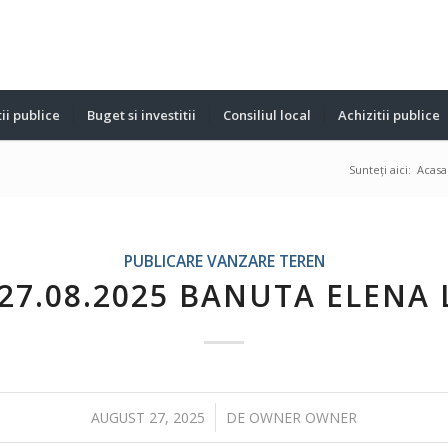
ii publice
Buget si investitii
Consiliul local
Achizitii publice
Sunteți aici:
Acasa
PUBLICARE VANZARE TEREN
/27.08.2025 BANUTA ELENA 
/
AUGUST 27, 2025
DE
OWNER OWNER