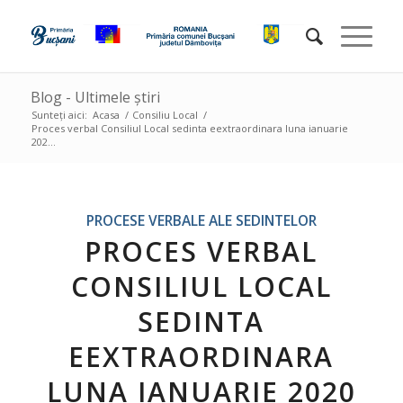
Blog - Ultimele știri
Sunteți aici:
Acasa
/
Consiliu Local
/
Proces verbal Consiliul Local sedinta eextraordinara luna ianuarie
202...
PROCESE VERBALE ALE SEDINTELOR
PROCES VERBAL
CONSILIUL LOCAL
SEDINTA
EEXTRAORDINARA
LUNA IANUARIE 2020