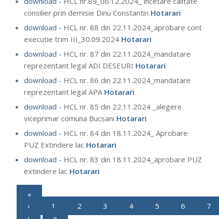
download -
HCL nr.89_06.12.2024_ incetare calitate
consilier prin demisie Dinu Constantin
Hotarari
download -
HCL nr. 88 din 22.11.2024_aprobare cont
executie trim III_30.09.2024
Hotarari
download -
HCL nr. 87 din 22.11.2024_mandatare
reprezentant legal ADI DESEURI
Hotarari
download -
HCL nr. 86 din 22.11.2024_mandatare
reprezentant legal APA
Hotarari
download -
HCL nr. 85 din 22.11.2024 _alegere
viceprimar comuna Bucsani
Hotarari
download -
HCL nr. 84 din 18.11.2024_ Aprobare
PUZ Extindere lac
Hotarari
download -
HCL nr. 83 din 18.11.2024_aprobare PUZ
extindere lac
Hotarari
«
‹
1
2
3
4
5
6
7
›
»