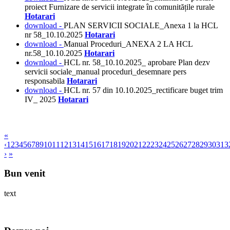
proiect Furnizare de servicii integrate în comunitățile rurale
Hotarari
download -
PLAN SERVICII SOCIALE_Anexa 1 la HCL
nr 58_10.10.2025
Hotarari
download -
Manual Proceduri_ANEXA 2 LA HCL
nr.58_10.10.2025
Hotarari
download -
HCL nr. 58_10.10.2025_ aprobare Plan dezv
servicii sociale_manual proceduri_desemnare pers
responsabila
Hotarari
download -
HCL nr. 57 din 10.10.2025_rectificare buget trim
IV_ 2025
Hotarari
«
‹
1
2
3
4
5
6
7
8
9
10
11
12
13
14
15
16
17
18
19
20
21
22
23
24
25
26
27
28
29
30
31
3
›
»
Bun venit
text