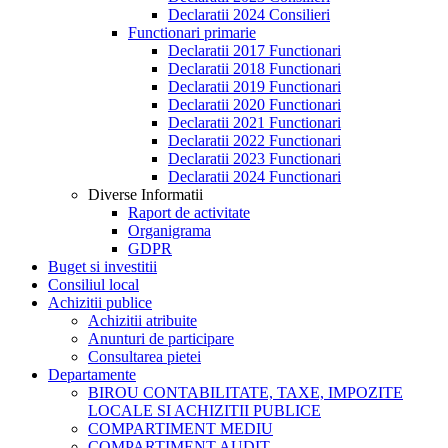
Declaratii 2024 Consilieri
Functionari primarie
Declaratii 2017 Functionari
Declaratii 2018 Functionari
Declaratii 2019 Functionari
Declaratii 2020 Functionari
Declaratii 2021 Functionari
Declaratii 2022 Functionari
Declaratii 2023 Functionari
Declaratii 2024 Functionari
Diverse Informatii
Raport de activitate
Organigrama
GDPR
Buget si investitii
Consiliul local
Achizitii publice
Achizitii atribuite
Anunturi de participare
Consultarea pietei
Departamente
BIROU CONTABILITATE, TAXE, IMPOZITE
LOCALE SI ACHIZITII PUBLICE
COMPARTIMENT MEDIU
COMPARTIMENT AUDIT