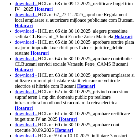
download -
HCL nr. 68 din 09.12.2025_rectificare buget trim
IV_ 2025
Hotarari
download -
HCL nr 67_27.11.2025_aprobare Regulament
local amplasare si autorizare mijloace publicitate com Bucsani
Hotarari
download -
HCL nr. 66 din 30.10.2025_alegere presedinte
sedinta CL Bucsani _3 luni Enache Zoica Marinela
Hotarari
download -
HCL nr. 65 din 30.10.2025_aprobare scutire plata
majorari impozite taxe chirii pers fizice si juridice_debite
restante
Hotarari
download -
HCL nr. 64 din 30.10.2025_aprobare contributie
CLBucsani servicii sociale Vataselu Petre_CAMS Bucsani
Hotarari
download -
HCL nr. 63 din 30.10.2025_aprobare amplasare si
utilizare drumuri ptr instalare statii reincarcare vehicule
electrice si hibride com Bucsani
Hotarari
download -
HCL nr. 62 din 30.10.2025_privind concesiune
supraf teren 1 mp din domeniu public ptr realizare
infrastructura broadband si racordare la retea electrica
Hotarari
download -
HCL nr. 61 din 30.10.2025_aprobare rectificare
buget trim IV an 2025
Hotarari
download -
HCL nr. 60 din 30.10.2025_aprobare cont
executie 30.09.2025
Hotarari
download -
HCL nr.59 din 10.10.2025_infiintare 3 posturi