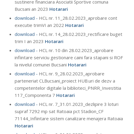
sustinere financiara Asociatii Sportive comuna
Bucsani an 2023
Hotarari
download -
HCL nr. 11_28.02.2023_aprobare cont
executie trimVI an 2022
Hotarari
download -
HCL nr. 14_28.02.2023_rectificare buget
trim I an 2023
Hotarari
download -
HCL nr. 10 din 28.02.2023_aprobare
infiintare serviciu gestionare caini fara stapani si ROF
la nivelul comunei Bucsani
Hotarari
download -
HCL nr. 9_28.02.2023_aprobare
parteneriat CLBucsani_proiect HUB.uri de dezv a
competentelor digitale la biblioteci_PNRR_Investitia
117_Componenta 7
Hotarari
download -
HCL nr. 7_31.01.2023_dezlipire 3 loturi
supraf 7292 mp sat Ratoaia pct Stadion_CF
71144_Infiintare sistem canalizare menajera Ratoaia
Hotarari