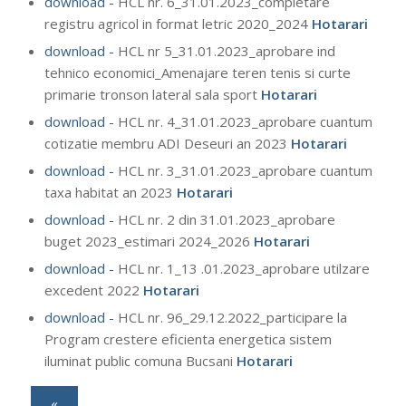
download -
HCL nr. 6_31.01.2023_completare
registru agricol in format letric 2020_2024
Hotarari
download -
HCL nr 5_31.01.2023_aprobare ind
tehnico economici_Amenajare teren tenis si curte
primarie tronson lateral sala sport
Hotarari
download -
HCL nr. 4_31.01.2023_aprobare cuantum
cotizatie membru ADI Deseuri an 2023
Hotarari
download -
HCL nr. 3_31.01.2023_aprobare cuantum
taxa habitat an 2023
Hotarari
download -
HCL nr. 2 din 31.01.2023_aprobare
buget 2023_estimari 2024_2026
Hotarari
download -
HCL nr. 1_13 .01.2023_aprobare utilzare
excedent 2022
Hotarari
download -
HCL nr. 96_29.12.2022_participare la
Program crestere eficienta energetica sistem
iluminat public comuna Bucsani
Hotarari
«