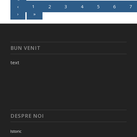
‹
1
2
3
4
5
6
7
›
»
BUN VENIT
text
DESPRE NOI
Istoric